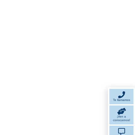
Te llamamos
¡Ven a
conocernos!