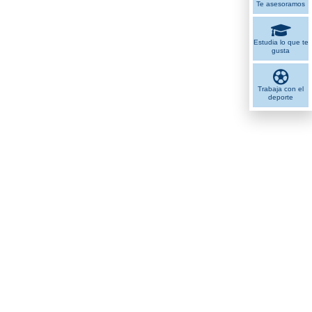
Te asesoramos
Estudia lo que te
gusta
Trabaja con el
deporte