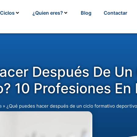
Ciclos
¿Quien eres?
Blog
Contactar
cer Después De Un 
o? 10 Profesiones E
a
»
¿Qué puedes hacer después de un ciclo formativo deportiv