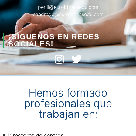
perill@eurofitnessedu.com
candrago@eurofitnessedu.com
¡SÍGUENOS EN REDES
SOCIALES!
Hemos formado
profesionales
que
trabajan
en:
Directores de centros