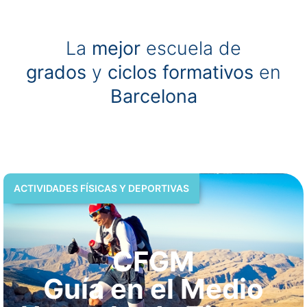
La
mejor
Ver grados deportivos
escuela de
grados
y
ciclos formativos
en
Barcelona
ACTIVIDADES FÍSICAS Y DEPORTIVAS
CFGM
Guía en el Medio