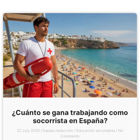
¿Cuánto se gana trabajando como
socorrista en España?
22 July 2026
/
Equipo redacción
/
Educación secundaria
/
No
Comments