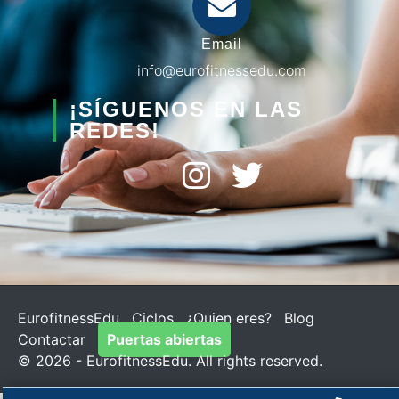
Email
info@eurofitnessedu.com
¡SÍGUENOS EN LAS
REDES!
EurofitnessEdu
Ciclos
¿Quien eres?
Blog
Contactar
Puertas abiertas
© 2026 - EurofitnessEdu. All rights reserved.