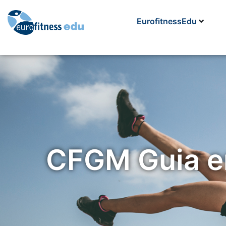
EurofitnessEdu
CFGM Guia en