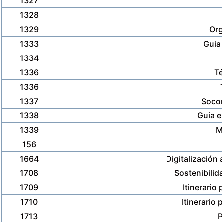
1327
1328
1329
Org
1333
Guia
1334
1336
Té
1336
1337
Socor
1338
Guia e
1339
M
156
1664
Digitalización
1708
Sostenibilid
1709
Itinerario
1710
Itinerario 
1713
P