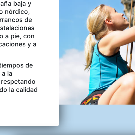
aña baja y
o nórdico,
arrancos de
nstalaciones
o a pie, con
caciones y a
 tiempos de
 a la
y respetando
do la calidad