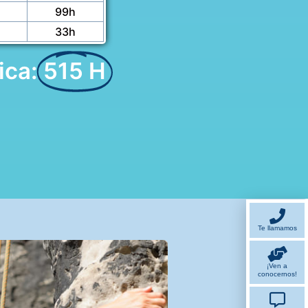
99h
33h
ica:
515 H
Te llamamos
¡Ven a
conocernos!