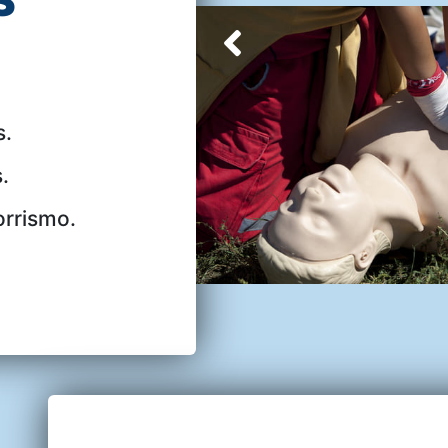
S
s.
.
orrismo.