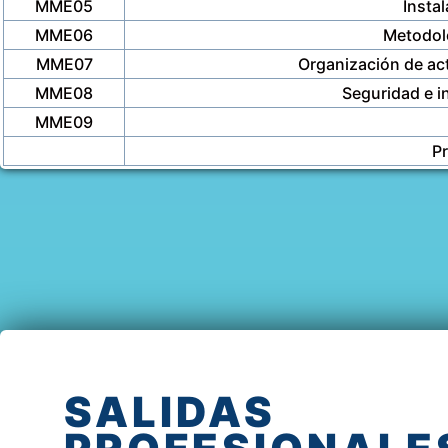
MME05
Insta
MME06
Metodol
MME07
Organización de act
MME08
Seguridad e i
MME09
P
SALIDAS