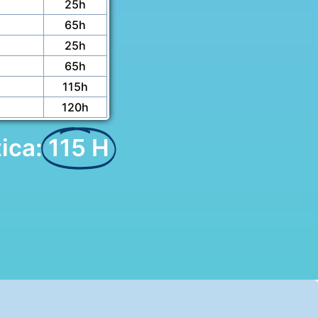
25h
65h
25h
65h
115h
120h
ica:
115 H