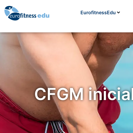
EurofitnessEdu
CFGM inicia