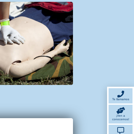
Te llamamos
¡Ven a
conocernos!