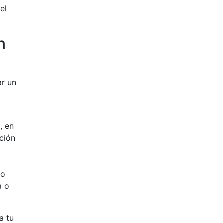
el
n
ar un
, en
ción
no
a o
a tu