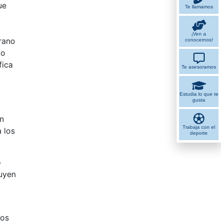
ue
Te llamamos
¡Ven a
rano
conocernos!
mo
fica
Te asesoramos
Estudia lo que te
gusta
en
Trabaja con el
 los
deporte
o
uyen
tos