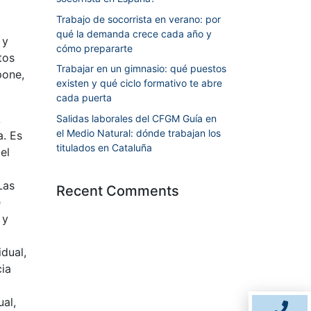
Trabajo de socorrista en verano: por
qué la demanda crece cada año y
 y
cómo prepararte
tos
Trabajar en un gimnasio: qué puestos
pone,
existen y qué ciclo formativo te abre
cada puerta
A
Salidas laborales del CFGM Guía en
el Medio Natural: dónde trabajan los
a. Es
titulados en Cataluña
el
Las
Recent Comments
e
 y
dual,
cia
al,