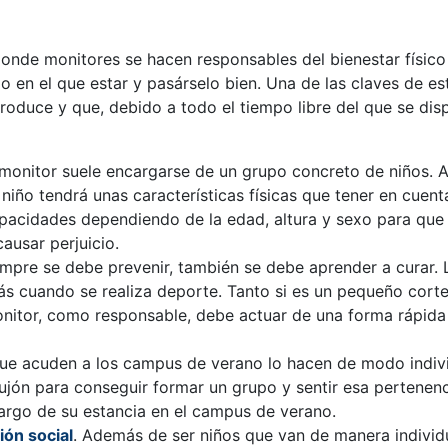
nde monitores se hacen responsables del bienestar físico
io en el que estar y pasárselo bien. Una de las claves de es
produce y que, debido a todo el tiempo libre del que se dis
 monitor suele encargarse de un grupo concreto de niños. 
niño tendrá unas características físicas que tener en cuent
apacidades dependiendo de la edad, altura y sexo para que 
ausar perjuicio.
empre se debe prevenir, también se debe aprender a curar. 
más cuando se realiza deporte. Tanto si es un pequeño cort
onitor, como responsable, debe actuar de una forma rápida
que acuden a los campus de verano lo hacen de modo indivi
jón para conseguir formar un grupo y sentir esa pertenen
largo de su estancia en el campus de verano.
ión social
. Además de ser niños que van de manera individu