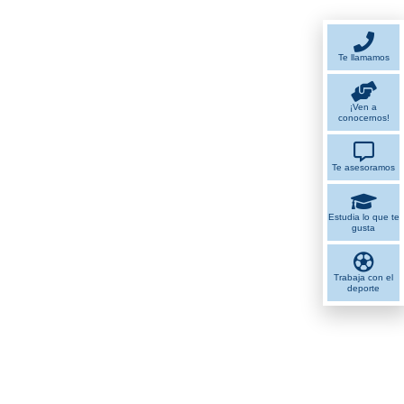
Te llamamos
¡Ven a
conocernos!
Te asesoramos
Estudia lo que te
gusta
Trabaja con el
deporte